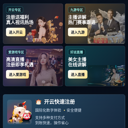
关于
巴黎圣日耳曼强势反弹
的文
章
这是关于 巴黎圣日耳曼强势反弹 标签的
相关文章列表
当前位置：
首页
关于
巴黎圣日耳曼强势反弹
的文章
手机游戏下载-加时末段英超焦点战，巴黎圣
日耳曼强势反弹，态度坚定，赛程密集仍需
轮换的简单介绍
2025-11-28
330 阅读
1
共 1 页